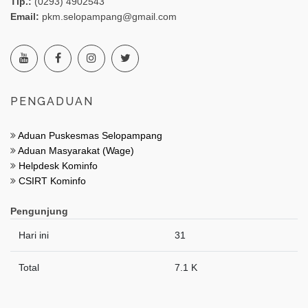
Tlp.:
(0293) 4902543
Email:
pkm.selopampang@gmail.com
PENGADUAN
Aduan Puskesmas Selopampang
Aduan Masyarakat (Wage)
Helpdesk Kominfo
CSIRT Kominfo
Pengunjung
Hari ini
31
Total
7.1 K