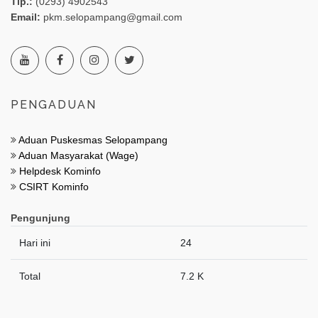
Tlp.:
(0293) 4902543
Email:
pkm.selopampang@gmail.com
PENGADUAN
Aduan Puskesmas Selopampang
Aduan Masyarakat (Wage)
Helpdesk Kominfo
CSIRT Kominfo
Pengunjung
Hari ini
24
Total
7.2 K